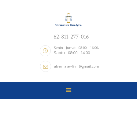
ALVERNA LAW FIRM & CO.
Kantor Hukum
+62-811-277-016
TENTANG KAMI
HOME
Senin - Jumat - 08:00 - 16:00,
Sabtu - 08:00 - 14:00
LAYANAN
alvernalawfirm@gmail.com
NEWS UPDATE
CONTACTS
Tag: Civil
Home
Tag: Civil