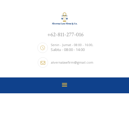
ALVERNA LAW FIRM & CO.
Kantor Hukum
+62-811-277-016
TENTANG KAMI
HOME
Senin - Jumat - 08:00 - 16:00,
Sabtu - 08:00 - 14:00
LAYANAN
alvernalawfirm@gmail.com
NEWS UPDATE
CONTACTS
Tag: Help
Home
Tag: Help